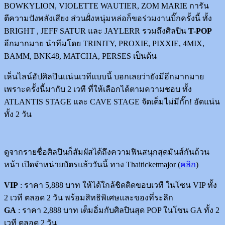
BOWKYLION, VIOLETTE WAUTIER, ZOM MARIE การัน
ตีความปังพลังเสียง ส่วนฝั่งหนุ่มหล่อก็ขอร่วมงานบิ๊กครั้งนี้ ทั้ง
BRIGHT , JEFF SATUR และ JAYLERR รวมถึงศิลปิน
T-POP
อีกมากมาย นำทีมโดย TRINITY, PROXIE, PIXXIE, 4MIX,
BAMM, BNK48, MATCHA, PERSES เป็นต้น
เห็นไลน์อัปศิลปินแน่นเวทีแบบนี้ บอกเลยว่ายังมีอีกมากมาย
เพราะครั้งนี้มากับ 2 เวที ที่ให้เลือกได้ตามความชอบ ทั้ง
ATLANTIS STAGE และ CAVE STAGE จัดเต็มไม่มีกั๊ก! อัดแน่น
ทั้ง 2 วัน
ดูจากรายชื่อศิลปินก็สัมผัสได้ถึงความฟินสนุกสุดมันส์กันถ้วน
หน้า เปิดจำหน่ายบัตรแล้ววันนี้ ทาง Thaiticketmajor (
คลิ
ก
)
VIP
: ราคา 5,888 บาท ให้ได้ใกล้ชิดติดขอบเวที ในโซน VIP ทั้ง
2 เวที ตลอด 2 วัน พร้อมสิทธิพิเศษและของที่ระลึก
GA
: ราคา 2,888 บาท เต็มอิ่มกับศิลปินสุด POP ในโซน GA ทั้ง 2
เวที ตลอด 2 วัน