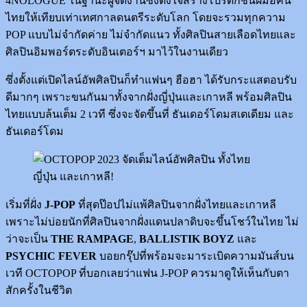
4NOLOGUE ในฐานะผู้จัดงานซึ่งตั้งใจสร้างโปรดักชันฝีมือคน
ไทยให้เทียบเท่าเทศกาลดนตรีระดับโลก โดยจะรวมทุกความ
POP แบบไม่จำกัดค่าย ไม่จำกัดแนว ทั้งศิลปินสายเลือดไทยและ
ศิลปินอิมพอร์ตระดับอินเตอร์ฯ มาไว้ในงานเดียว
ซึ่งตั้งแต่เปิดไลน์อัพศิลปินก็ทำแฟนๆ ฮือฮา ได้รับกระแสตอบรับ
ดีมากๆ เพราะขนกันมาทั้งจากฝั่งญี่ปุ่นและเกาหลี พร้อมศิลปิน
ไทยแบบล้นเต็ม 2 เวที ซึ่งจะจัดขึ้นที่ ธันเดอร์โดมสเตเดียม และ
ธันเดอร์โดม
เริ่มที่ฝั่ง
J-POP
ที่สุดป๊อปไม่แพ้ศิลปินจากฝั่งไทยและเกาหลี
เพราะไม่บ่อยนักที่ศิลปินจากฝั่งแดนปลาดิบจะขึ้นโชว์ในไทย ไม่
ว่าจะเป็น
THE RAMPAGE
,
BALLISTIK BOYZ
และ
PSYCHIC FEVER
บอยกรุ๊ปที่พร้อมจะมาระเบิดความมันส์บน
เวที OCTOPOP ที่บอกเลยว่าแฟน J-POP ควรมาดูให้เห็นกับตา
สักครั้งในชีวิต