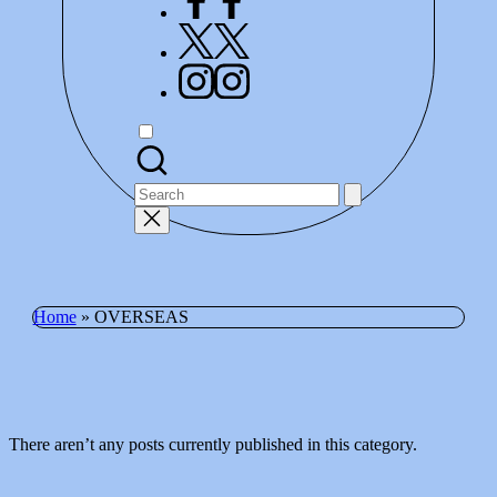
us
on
Follow
Facebook
us
on
Follow
X
us
on
Instagram
Search
for:
Home
»
OVERSEAS
There aren’t any posts currently published in this category.