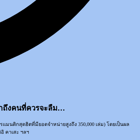
ึกถึงคนที่ควรจะลืม…
รแมนติกสุดฮิตที่มียอดจำหน่ายสูงถึง 350,000 เล่ม) โดยเป็นผล
ิอิ คาเสะ ฯลฯ